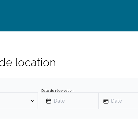
 de location
ppuyez sur Entrée pour sélectionner. Appuyez sur Échap pour 
Date de réservation