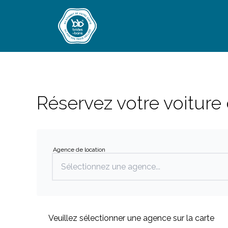
Réservez votre voiture
Utilisez les flèches haut/bas pour naviguer. A
Agence de location
Veuillez sélectionner une agence sur la carte